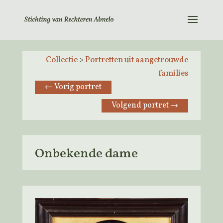
Collectie
>
Portretten uit aangetrouwde
families
←
Vorig portret
Volgend portret
→
Onbekende dame