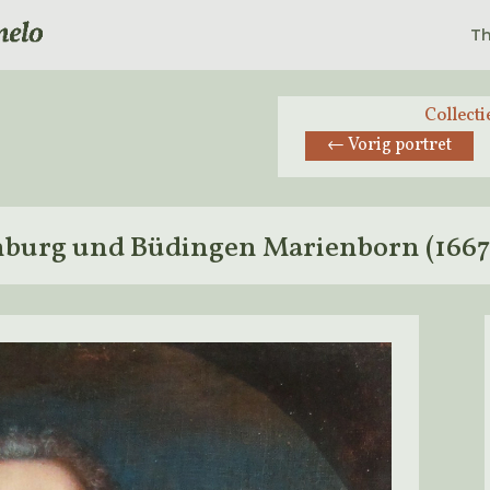
Th
Collecti
←
Vorig portret
nburg und Büdingen Marienborn (1667