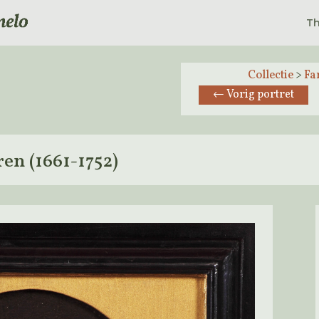
Th
Collectie
>
Fa
←
Vorig portret
en (1661-1752)