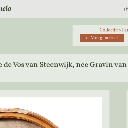
Th
Collectie
>
Fa
←
Vorig portret
e de Vos van Steenwijk, née Gravin v