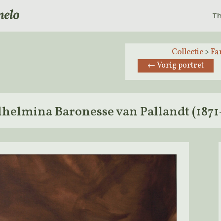
Th
Collectie
>
Fa
←
Vorig portret
helmina Baronesse van Pallandt (1871